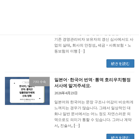
【개정 반영】2026년 일본 경영관리비자
블로그
갱신
2026年6月12日
2025년 10월 16일부터 「경영・관리」의 허가
기준이 크게 개정되면서, 신규 신청뿐만 아니라
기존 경영관리비자 보유자의 갱신 심사에서도 사
업의 실태, 회사의 안정성, 세금・사회보험・노
동보험의 이행 […]
続きを読む
일본어·한국어 번역·통역 호리우치행정
기타 수속
서사에 맡겨주세요.
2026年4月23日
일본어와 한국어는 문장 구조나 어감이 비슷하게
느껴지는 경우가 많습니다. 그래서 일상적인 대
화나 일반 문서에서는 어느 정도 자연스러운 의
역으로도 의미가 통할 수 있습니다. 그러나 계약
서, 진술서, […]
続きを読む