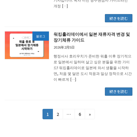
개정 […]
続きを読む
워킹홀리데이에서 일본 재류자격 변경 및
블로그
장기체류 가이드
2026年2月5日
행정서사 호리우치가 준비한 워홀 이후 장기적으
로 일본에서 일하며 살고 싶은 분들을 위한 가이
드! 워킹홀리데이로 일본에 와서 생활을 시작하
면, 처음 몇 달은 도시 적응과 일상 정착으로 시간
이 빠르게 […]
続きを読む
投
固
固
固
1
2
…
6
»
定
定
定
稿
ペ
ペ
ペ
の
ー
ー
ー