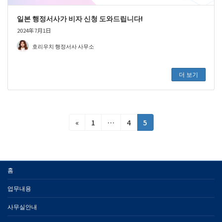
일본 행정서사가 비자 신청 도와드립니다!
2024年7月1日
호리우치 행정서사 사무소
더 보기
投
固
固
固
«
1
…
4
5
定
定
定
稿
ペ
ペ
ペ
の
ー
ー
ー
ジ
ジ
ジ
ペ
홈
ー
업무내용
ジ
사무실안내