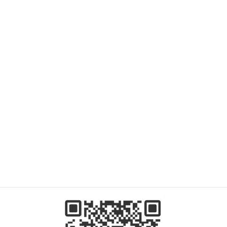
호리우치 유키코
도쿄도 행정서사회
신주쿠지부 소속
안녕하세요. 일본 행정서사 호리우치 유키코 입니다.
저희사무실은 도쿄도 신주쿠구에 위치해 있으며,외국 국적자
분의 비자(재류 허가) 신청 및 영주권,귀화 신청을 전문으로 취
급하고 있습니다.
한국 경북대학교에 유학을 다녀와서 한국어로 상담 가능합니
다.