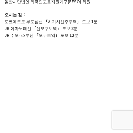
일반사단법인 외국인고용지원기구(FESO) 회원
오시는 길：
도쿄메트로 부도심선 「히가시신주쿠역」 도보 1분
JR 야마노테선 「신오쿠보역」 도보 8분
JR 주오·소부선 「오쿠보역」 도보 12분