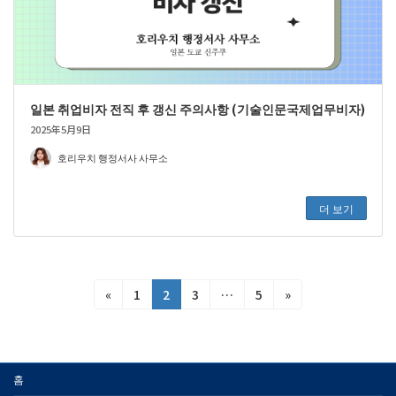
일본 취업비자 전직 후 갱신 주의사항 (기술인문국제업무비자)
2025年5月9日
호리우치 행정서사 사무소
더 보기
投
固
固
固
固
«
1
2
3
…
5
»
定
定
定
定
稿
ペ
ペ
ペ
ペ
の
ー
ー
ー
ー
ジ
ジ
ジ
ジ
ペ
홈